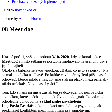
Procházky bezsrstých plemen psů
© 2026
ilovenaked.cz
Theme by
Anders Norén
08 Meet dog
Krásné počasí, vyšlo na sobotu
3.10. 2020
, kdy se konala akce
Meet dog
a místo setkání se postupně zaplňovalo natěšenými psy i
jejich majiteli.
Okolo šla babička se svou vnučkou: „Babííí, co je to za pejsky? Ptá
se malá holčička naléhavě. Po krátké chvíli přemýšlení přišla jasná
odpověď, kterou nikdo s nás, co jsme stáli na plácku mezi paneláky
nikdo nečekal: „Nevím asi Lysáci.“
Ten, kdo s námi na místě zůstal, ten se dozvěděl víc než babička
s vnučkou, které spěchali jinam ;). Úvodem do „naháčkovského“
odpoledne byl odborný
výklad psího psychologa
Ing. Pavla Bradáče
o komunikaci mezi lidmi a psy, o tom, jak
předcházet konfliktům mezi nimi i mezi psy samotnými.