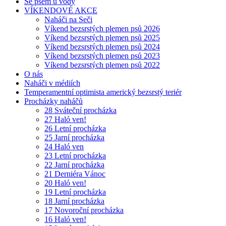
Se psem u vody
VÍKENDOVÉ AKCE
Naháči na Seči
Víkend bezsrstých plemen psů 2026
Víkend bezsrstých plemen psů 2025
Víkend bezsrstých plemen psů 2024
Víkend bezsrstých plemen psů 2023
Víkend bezsrstých plemen psů 2022
O nás
Naháči v médiích
Temperamentní optimista americký bezsrstý teriér
Procházky naháčů
28 Sváteční procházka
27 Haló ven!
26 Letní procházka
25 Jarní procházka
24 Haló ven
23 Letní procházka
22 Jarní procházka
21 Derniéra Vánoc
20 Haló ven!
19 Letní procházka
18 Jarní procházka
17 Novoroční procházka
16 Haló ven!