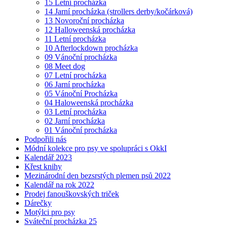
15 Letní procházka
14 Jarní procházka (strollers derby/kočárková)
13 Novoroční procházka
12 Halloweenská procházka
11 Letní procházka
10 Afterlockdown procházka
09 Vánoční procházka
08 Meet dog
07 Letní procházka
06 Jarní procházka
05 Vánoční Procházka
04 Haloweenská procházka
03 Letní procházka
02 Jarní procházka
01 Vánoční procházka
Podpořili nás
Módní kolekce pro psy ve spolupráci s OkkI
Kalendář 2023
Křest knihy
Mezinárodní den bezsrstých plemen psů 2022
Kalendář na rok 2022
Prodej fanouškovských triček
Dárečky
Motýlci pro psy
Sváteční procházka 25