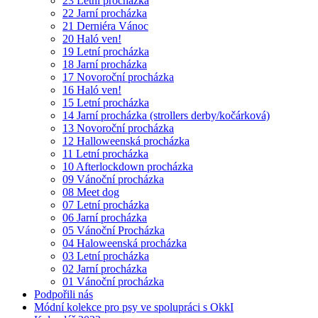
23 Letní procházka
22 Jarní procházka
21 Derniéra Vánoc
20 Haló ven!
19 Letní procházka
18 Jarní procházka
17 Novoroční procházka
16 Haló ven!
15 Letní procházka
14 Jarní procházka (strollers derby/kočárková)
13 Novoroční procházka
12 Halloweenská procházka
11 Letní procházka
10 Afterlockdown procházka
09 Vánoční procházka
08 Meet dog
07 Letní procházka
06 Jarní procházka
05 Vánoční Procházka
04 Haloweenská procházka
03 Letní procházka
02 Jarní procházka
01 Vánoční procházka
Podpořili nás
Módní kolekce pro psy ve spolupráci s OkkI