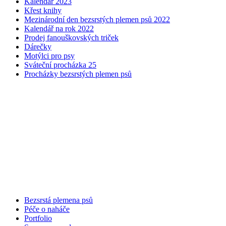
Kalendář 2023
Křest knihy
Mezinárodní den bezsrstých plemen psů 2022
Kalendář na rok 2022
Prodej fanouškovských triček
Dárečky
Motýlci pro psy
Sváteční procházka 25
Procházky bezsrstých plemen psů
Bezsrstá plemena psů
Péče o naháče
Portfolio