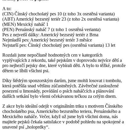
A to:
(CIN) Čínský chocholatý pes 10 (z toho 3x osrstěná varianta)
(ABT) Americký bezsrstý teriér 23 (z toho 2x osrstěná varianta)
(MEN) Mexický naháč 1
(PEN) Peruánský naháč 7 (z toho 1 osrstěná verianta)
Pes z nejvetší dálky: Americký bezsrstý teriér z Brna
Nejmladší pes: Americký bezsrstý teriér 3 měsíce
Nejstarší pes: Čínský chocholatý pes (osrstěná varianta) 13 let
Rozdali jsme nepočítaně hodnotných cen v kategoriích
vyplývajících z rekordu, také pejskům v doprovodu nejvíce dětí a
pro nejhezčí pejsky dne, které vybírali děti. A bylo to těžké, protože
dětem se líbili všichni psi.
Díky štědrým sponzorským darům, jsme mohli losovat i tombolu,
která potěšila snad většinu zúčastněných. Závěrečné zasloužené
posezení u limonády, povídání o psích naháčcích a plánování
dalších setkání bylo všemi očekávanou tečkou za celým dnem.
Z akce bylo ideální odejít v originálním triku s motivem Čínského
chocholatého psa, Amerického bezsrstého teriera, Peruánského a
Mexického naháče. Večer, když už jsme byli všichni doma, nás
majitele pejsků čekala satisfakce v podobě pohledu na spokojené a
unavené psí „holoprdky“.