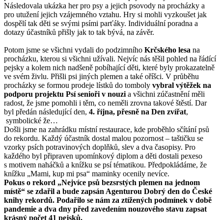
Následovala ukázka her pro psy a jejich psovody na procházky a
pro utužení jejich vzájemného vztahu. Hry si mohli vyzkoušet jak
dospělí tak děti se svými psími parťáky. Individuální poradna a
dotazy účastníků přišly jak to tak bývá, na závěr.
Potom jsme se všichni vydali do podzimního
Krčského lesa
na
procházku, kterou si všichni užívali. Nejvíc nás těšil pohled na řádící
pejsky a kolem nich nadšeně pobíhající děti, které byly prokazatelně
ve svém živlu. Přišli psi jiných plemen a také oříšci. V průběhu
procházky se formou prodeje lístků do tomboly
vybral výtěžek na
podporu projektu Psí senioři v nouzi
a všichni zúčastnění měli
radost, že jsme pomohli i těm, co neměli zrovna takové štěstí. Dar
byl předán následující den,
4. října, přesně na Den zvířat
,
symbolické že…
Došli jsme na zahrádku místní restaurace, kde proběhlo sčítání psů
do rekordu. Každý účastník dostal malou pozornost – taštičku se
vzorky psích potravinových doplňků, slev a dva časopisy. Pro
každého byl připraven upomínkový diplom a děti dostali pexeso
s motivem naháčků a knížku se psí tématikou. Předpokládáme, že
knížku „Mami, kup mi psa“ maminky ocenily nevíce.
Pokus o rekord „Nejvíce psů bezsrstých plemen na jednom
místě“ se zdařil a bude zapsán Agenturou Dobrý den do České
knihy rekordů. Podařilo se nám za ztížených podmínek v době
pandemie a dva dny před zavedením nouzového stavu zapsat
krásný počet 41 pejsků.