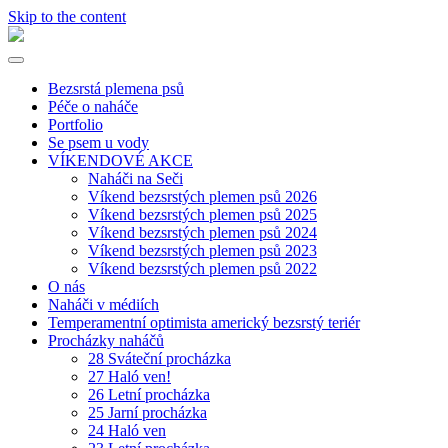
Skip to the content
ilovenaked.cz
Toggle
menu
Bezsrstá plemena psů
Péče o naháče
Portfolio
Se psem u vody
VÍKENDOVÉ AKCE
Naháči na Seči
Víkend bezsrstých plemen psů 2026
Víkend bezsrstých plemen psů 2025
Víkend bezsrstých plemen psů 2024
Víkend bezsrstých plemen psů 2023
Víkend bezsrstých plemen psů 2022
O nás
Naháči v médiích
Temperamentní optimista americký bezsrstý teriér
Procházky naháčů
28 Sváteční procházka
27 Haló ven!
26 Letní procházka
25 Jarní procházka
24 Haló ven