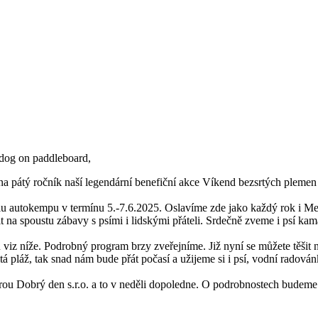
na pátý ročník naší legendární benefiční akce Víkend bezsrtých plemen
lu autokempu v termínu 5.-7.6.2025. Oslavíme zde jako každý rok i Me
těšit na spoustu zábavy s psími i lidskými přáteli. Srdečně zveme i psí k
viz níže. Podrobný program brzy zveřejníme. Již nyní se můžete těšit 
čitá pláž, tak snad nám bude přát počasí a užijeme si i psí, vodní radov
urou Dobrý den s.r.o. a to v neděli dopoledne. O podrobnostech budem