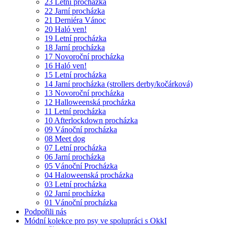
23 Letní procházka
22 Jarní procházka
21 Derniéra Vánoc
20 Haló ven!
19 Letní procházka
18 Jarní procházka
17 Novoroční procházka
16 Haló ven!
15 Letní procházka
14 Jarní procházka (strollers derby/kočárková)
13 Novoroční procházka
12 Halloweenská procházka
11 Letní procházka
10 Afterlockdown procházka
09 Vánoční procházka
08 Meet dog
07 Letní procházka
06 Jarní procházka
05 Vánoční Procházka
04 Haloweenská procházka
03 Letní procházka
02 Jarní procházka
01 Vánoční procházka
Podpořili nás
Módní kolekce pro psy ve spolupráci s OkkI