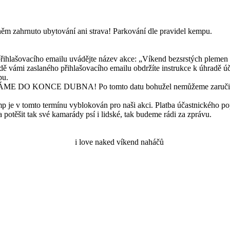
ěm zahrnuto ubytování ani strava! Parkování dle pravidel kempu.
 přihlašovacího emailu uvádějte název akce: „Víkend bezsrstých plem
ě vámi zaslaného přihlašovacího emailu obdržíte instrukce k úhradě účas
pu.
ÁME DO KONCE DUBNA! Po tomto datu bohužel nemůžeme zaručit mís
je v tomto termínu vyblokován pro naši akci. Platba účastnického popl
potěšit tak své kamarády psí i lidské, tak budeme rádi za zprávu.