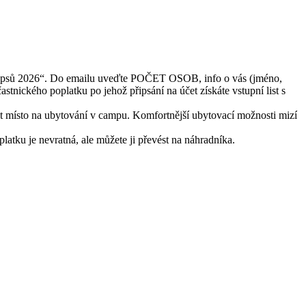
en psů 2026“. Do emailu uveďte POČET OSOB, info o vás (jméno,
tnického poplatku po jehož připsání na účet získáte vstupní list s
to na ubytování v campu. Komfortnější ubytovací možnosti mizí
atku je nevratná, ale můžete ji převést na náhradníka.