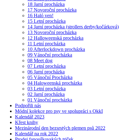
18 Jarní procházka
17 Novoroční procházka
16 Haló ven!
15 Letní procházka
14 Jarní procházka (strollers derby/kočárková)
13 Novoroční procházka
12 Halloweenská procházka
11 Letní procházka
10 Afterlockdown procházka
09 Vánoční procházka
08 Meet dog
07 Letní procházka
06 Jarní procházka
05 Vánoční Procházka
04 Haloweenská procházka
03 Letní procházka
02 Jarní procházka
01 Vánoční procházka
Podpořili nás
Módní kolekce pro psy ve spolupráci s OkkI
Kalendář 2023
Křest knihy
Mezinárodní den bezsrstých plemen psů 2022
Kalendář na rok 2022
Prodej fanouškovských triček