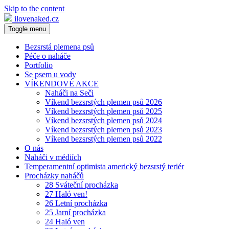
Skip to the content
ilovenaked.cz
Toggle menu
Bezsrstá plemena psů
Péče o naháče
Portfolio
Se psem u vody
VÍKENDOVÉ AKCE
Naháči na Seči
Víkend bezsrstých plemen psů 2026
Víkend bezsrstých plemen psů 2025
Víkend bezsrstých plemen psů 2024
Víkend bezsrstých plemen psů 2023
Víkend bezsrstých plemen psů 2022
O nás
Naháči v médiích
Temperamentní optimista americký bezsrstý teriér
Procházky naháčů
28 Sváteční procházka
27 Haló ven!
26 Letní procházka
25 Jarní procházka
24 Haló ven