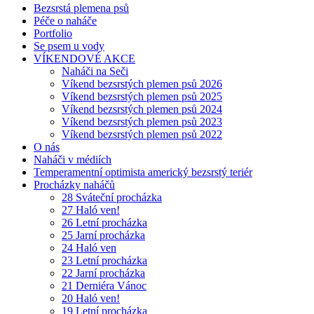
Bezsrstá plemena psů
Péče o naháče
Portfolio
Se psem u vody
VÍKENDOVÉ AKCE
Naháči na Seči
Víkend bezsrstých plemen psů 2026
Víkend bezsrstých plemen psů 2025
Víkend bezsrstých plemen psů 2024
Víkend bezsrstých plemen psů 2023
Víkend bezsrstých plemen psů 2022
O nás
Naháči v médiích
Temperamentní optimista americký bezsrstý teriér
Procházky naháčů
28 Sváteční procházka
27 Haló ven!
26 Letní procházka
25 Jarní procházka
24 Haló ven
23 Letní procházka
22 Jarní procházka
21 Derniéra Vánoc
20 Haló ven!
19 Letní procházka