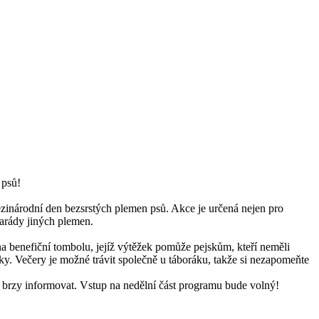
 psů!
zinárodní den bezsrstých plemen psů. Akce je určená nejen pro
amarády jiných plemen.
na benefiční tombolu, jejíž výtěžek pomůže pejskům, kteří neměli
ánky. Večery je možné trávit společně u táboráku, takže si nezapomeňte
e brzy informovat. Vstup na nedělní část programu bude volný!