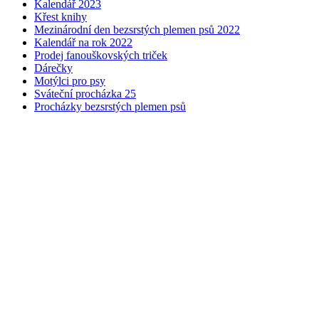
Kalendář 2023
Křest knihy
Mezinárodní den bezsrstých plemen psů 2022
Kalendář na rok 2022
Prodej fanouškovských triček
Dárečky
Motýlci pro psy
Sváteční procházka 25
Procházky bezsrstých plemen psů