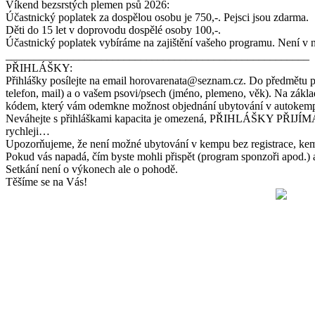
Víkend bezsrstých plemen psů 2026:
Účastnický poplatek za dospělou osobu je 750,-. Pejsci jsou zdarma.
Děti do 15 let v doprovodu dospělé osoby 100,-.
Účastnický poplatek vybíráme na zajištění vašeho programu. Není v n
______________________________________________________
PŘIHLÁŠKY:
Přihlášky posílejte na email horovarenata@seznam.cz. Do předmětu
telefon, mail) a o vašem psovi/psech (jméno, plemeno, věk). Na základ
kódem, který vám odemkne možnost objednání ubytování v autokem
Neváhejte s přihláškami kapacita je omezená, PŘIHLÁŠKY PŘIJÍM
rychleji…
Upozorňujeme, že není možné ubytování v kempu bez registrace, kemp 
Pokud vás napadá, čím byste mohli přispět (program sponzoři apod.) a 
Setkání není o výkonech ale o pohodě.
Těšíme se na Vás!