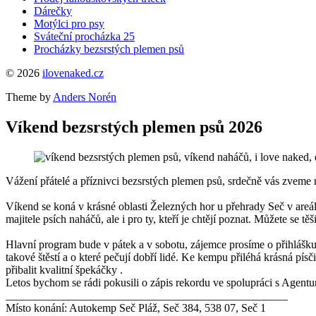
Dárečky
Motýlci pro psy
Sváteční procházka 25
Procházky bezsrstých plemen psů
© 2026
ilovenaked.cz
Theme by
Anders Norén
Víkend bezsrstých plemen psů 2026
Vážení přátelé a příznivci bezsrstých plemen psů, srdečně vás zveme 
Víkend se koná v krásné oblasti Železných hor u přehrady Seč v areá
majitele psích naháčů, ale i pro ty, kteří je chtějí poznat. Můžete se 
Hlavní program bude v pátek a v sobotu, zájemce prosíme o přihlášku 
takové štěstí a o které pečují dobří lidé. Ke kempu přiléhá krásná pís
přibalit kvalitní špekáčky .
Letos bychom se rádi pokusili o zápis rekordu ve spolupráci s Agent
__________________________________________________
Místo konání: Autokemp Seč Pláž, Seč 384, 538 07, Seč 1