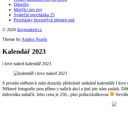
Dárečky
Motýlci pro psy
Sváteční procházka 25
Procházky bezsrstých plemen psů
© 2026
ilovenaked.cz
Theme by
Anders Norén
Kalendář 2023
i love naked kalendář 2023
S prvním sněhem k nám dorazily překrásné unikátní kalendáře I love n
Některé fotografie jsou přímo z našich akcí a jiné jste nám zaslali.
milovníka naháčů. Jeho cena je 250,- plus pošta/zásilkovna
Neváhej