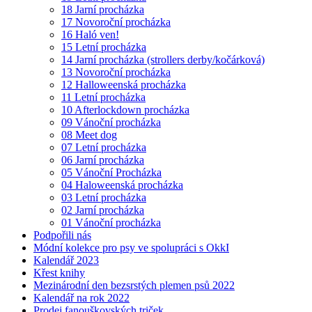
18 Jarní procházka
17 Novoroční procházka
16 Haló ven!
15 Letní procházka
14 Jarní procházka (strollers derby/kočárková)
13 Novoroční procházka
12 Halloweenská procházka
11 Letní procházka
10 Afterlockdown procházka
09 Vánoční procházka
08 Meet dog
07 Letní procházka
06 Jarní procházka
05 Vánoční Procházka
04 Haloweenská procházka
03 Letní procházka
02 Jarní procházka
01 Vánoční procházka
Podpořili nás
Módní kolekce pro psy ve spolupráci s OkkI
Kalendář 2023
Křest knihy
Mezinárodní den bezsrstých plemen psů 2022
Kalendář na rok 2022
Prodej fanouškovských triček