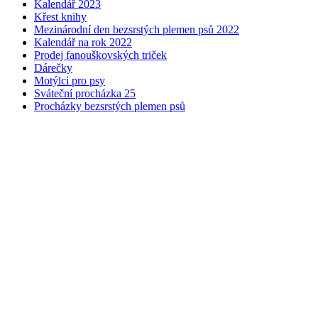
Kalendář 2023
Křest knihy
Mezinárodní den bezsrstých plemen psů 2022
Kalendář na rok 2022
Prodej fanouškovských triček
Dárečky
Motýlci pro psy
Sváteční procházka 25
Procházky bezsrstých plemen psů