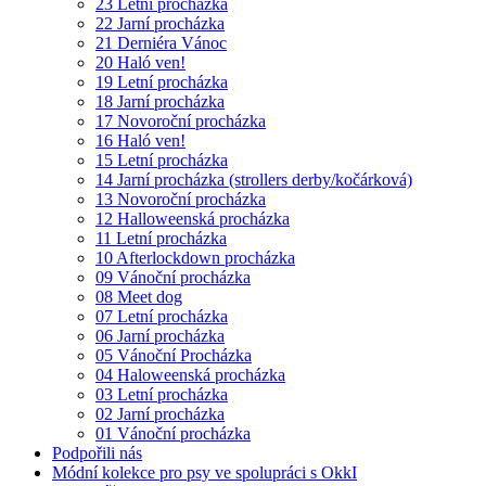
23 Letní procházka
22 Jarní procházka
21 Derniéra Vánoc
20 Haló ven!
19 Letní procházka
18 Jarní procházka
17 Novoroční procházka
16 Haló ven!
15 Letní procházka
14 Jarní procházka (strollers derby/kočárková)
13 Novoroční procházka
12 Halloweenská procházka
11 Letní procházka
10 Afterlockdown procházka
09 Vánoční procházka
08 Meet dog
07 Letní procházka
06 Jarní procházka
05 Vánoční Procházka
04 Haloweenská procházka
03 Letní procházka
02 Jarní procházka
01 Vánoční procházka
Podpořili nás
Módní kolekce pro psy ve spolupráci s OkkI