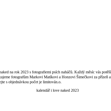
aked na rok 2023 s fotografiemi psích naháčů. Každý měsíc vás potěší j
 Děkujeme fotografům Markovi Matíkovi a Honzovi Šimečkovi za přízeň a
te s objednávkou počet je limitován.o.