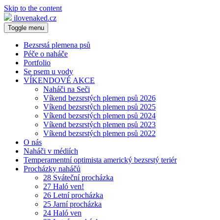
Skip to the content
ilovenaked.cz
Toggle menu
Bezsrstá plemena psů
Péče o naháče
Portfolio
Se psem u vody
VÍKENDOVÉ AKCE
Naháči na Seči
Víkend bezsrstých plemen psů 2026
Víkend bezsrstých plemen psů 2025
Víkend bezsrstých plemen psů 2024
Víkend bezsrstých plemen psů 2023
Víkend bezsrstých plemen psů 2022
O nás
Naháči v médiích
Temperamentní optimista americký bezsrstý teriér
Procházky naháčů
28 Sváteční procházka
27 Haló ven!
26 Letní procházka
25 Jarní procházka
24 Haló ven