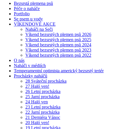
Bezsrstá plemena psů
Péče o naháče
Portfolio
Se psem u vody
VÍKENDOVÉ AKCE
Naháči na Seči
Víkend bezsrstých plemen psů 2026
Víkend bezsrstých plemen psů 2025
Víkend bezsrstých plemen psů 2024
Víkend bezsrstých plemen psů 2023
Víkend bezsrstých plemen psů 2022
O nás
Naháči v médiích
Temperamentní optimista americký bezsrstý teriér
Procházky naháčů
28 Sváteční procházka
27 Haló ven!
26 Letní procházka
25 Jarní procházka
24 Haló ven
23 Letní procházka
22 Jarní procházka
21 Derniéra Vánoc
20 Haló ven!
19 Letní procházka