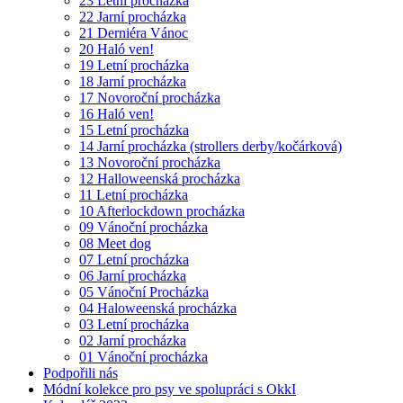
23 Letní procházka
22 Jarní procházka
21 Derniéra Vánoc
20 Haló ven!
19 Letní procházka
18 Jarní procházka
17 Novoroční procházka
16 Haló ven!
15 Letní procházka
14 Jarní procházka (strollers derby/kočárková)
13 Novoroční procházka
12 Halloweenská procházka
11 Letní procházka
10 Afterlockdown procházka
09 Vánoční procházka
08 Meet dog
07 Letní procházka
06 Jarní procházka
05 Vánoční Procházka
04 Haloweenská procházka
03 Letní procházka
02 Jarní procházka
01 Vánoční procházka
Podpořili nás
Módní kolekce pro psy ve spolupráci s OkkI