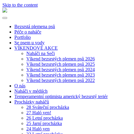
Skip to the content
ilovenaked.cz
Toggle
menu
Bezsrstá plemena psů
Péče o naháče
Portfolio
Se psem u vody
VÍKENDOVÉ AKCE
Naháči na Seči
Víkend bezsrstých plemen psů 2026
Víkend bezsrstých plemen psů 2025
Víkend bezsrstých plemen psů 2024
Víkend bezsrstých plemen psů 2023
Víkend bezsrstých plemen psů 2022
O nás
Naháči v médiích
Temperamentní optimista americký bezsrstý teriér
Procházky naháčů
28 Sváteční procházka
27 Haló ven!
26 Letní procházka
25 Jarní procházka
24 Haló ven