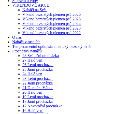
Se psem u vody
VÍKENDOVÉ AKCE
Naháči na Seči
Víkend bezsrstých plemen psů 2026
Víkend bezsrstých plemen psů 2025
Víkend bezsrstých plemen psů 2024
Víkend bezsrstých plemen psů 2023
Víkend bezsrstých plemen psů 2022
O nás
Naháči v médiích
Temperamentní optimista americký bezsrstý teriér
Procházky naháčů
28 Sváteční procházka
27 Haló ven!
26 Letní procházka
25 Jarní procházka
24 Haló ven
23 Letní procházka
22 Jarní procházka
21 Derniéra Vánoc
20 Haló ven!
19 Letní procházka
18 Jarní procházka
17 Novoroční procházka
16 Haló ven!