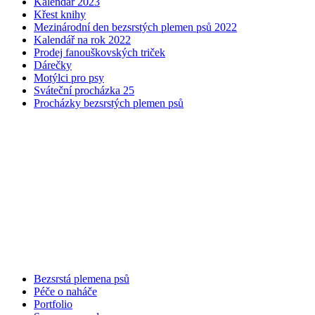
Kalendář 2023
Křest knihy
Mezinárodní den bezsrstých plemen psů 2022
Kalendář na rok 2022
Prodej fanouškovských triček
Dárečky
Motýlci pro psy
Sváteční procházka 25
Procházky bezsrstých plemen psů
Bezsrstá plemena psů
Péče o naháče
Portfolio