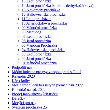
15 Letní procházka
14 Jarní procházka (strollers derby/kočárková)
13 Novoroční procházka
12 Halloweenská procházka
11 Letní procházka
10 Afterlockdown procházka
09 Vánoční procházka
08 Meet dog
07 Letní procházka
06 Jarní procházka
05 Vánoční Procházka
04 Haloweenská procházka
03 Letní procházka
02 Jarní procházka
01 Vánoční procházka
Podpořili nás
Módní kolekce pro psy ve spolupráci s OkkI
Kalendář 2023
Křest knihy
Mezinárodní den bezsrstých plemen psů 2022
Kalendář na rok 2022
Prodej fanouškovských triček
Dárečky
Motýlci pro psy
Sváteční procházka 25